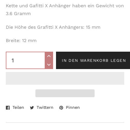
Kette und Gafitti X Anhänger haben ein Gewicht von
3.6 Gramm
Die Höhe des Grafitti X Anhängers: 15 mm
Breite: 12 mm
IN DEN WARENKORB LEGEN
Auf
Auf
Auf
Produkt
Teilen
Twittern
Pinnen
Facebook
Twitter
Pinterest
wird
teilen
twittern
pinnen
zum