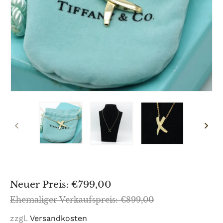
VORHERIGER
NÄCH
SCHIEBER
SCHI
Sonderpreis
Neuer Preis: €799,00
Normaler
Ehemaliger Verkaufspreis: €899,00
Preis
zzgl.
Versandkosten