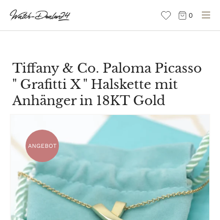
Direkt
0
zum
Inhalt
Tiffany & Co. Paloma Picasso
" Grafitti X " Halskette mit
Anhänger in 18KT Gold
ANGEBOT