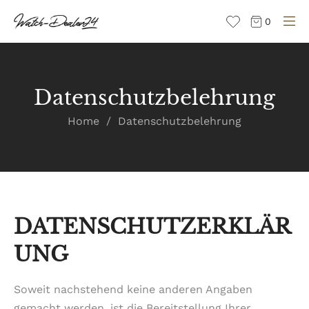
Direkt
0
zum
Inhalt
Datenschutzbelehrung
Home
Datenschutzbelehrung
DATENSCHUTZERKLÄR
UNG
Soweit nachstehend keine anderen Angaben
gemacht werden, ist die Bereitstellung Ihrer