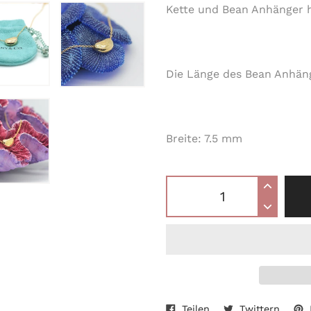
Kette und Bean Anhänger 
Die Länge des Bean Anhän
Breite: 7.5 mm
Auf
Auf
Produkt
Teilen
Twittern