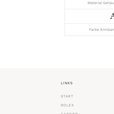
Material Gehä
Farbe Armba
LINKS
START
ROLEX