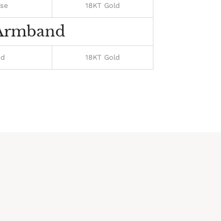
use
18KT Gold
Armband
nd
18KT Gold