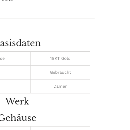
r
Pinterest
rn
pinnen
asisdaten
use
18KT Gold
Gebraucht
Damen
Werk
Gehäuse