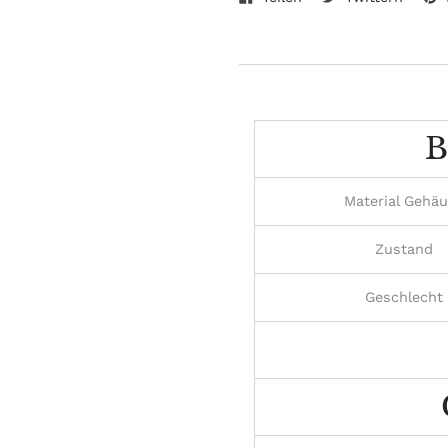
Facebook
Twitte
wird
teilen
twitte
zum
Warenkorb
hinzugefügt
B
Material Gehä
Zustand
Geschlecht