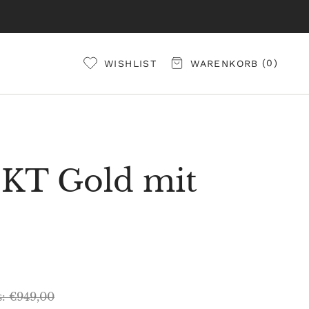
0
WISHLIST
WARENKORB
8KT Gold mit
s: €949,00