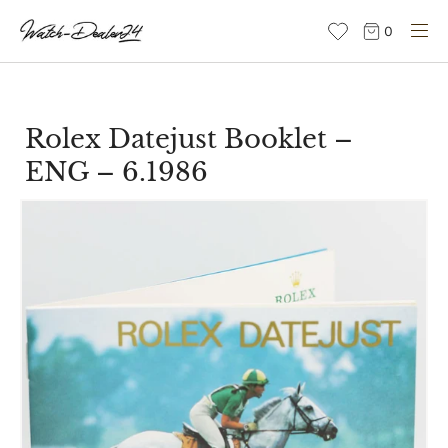
Direkt
0
zum
Inhalt
Rolex Datejust Booklet –
ENG – 6.1986