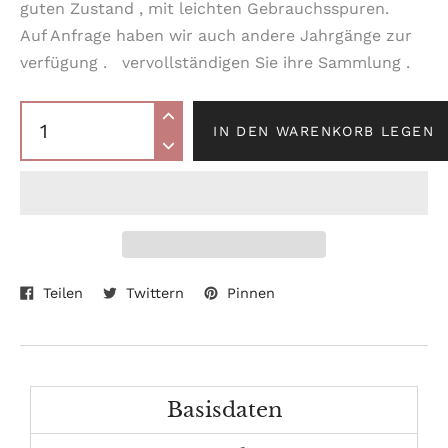
guten Zustand , mit leichten Gebrauchsspuren.
Auf Anfrage haben wir auch andere Jahrgänge zur
verfügung . vervollständigen Sie ihre Sammlung .
IN DEN WARENKORB LEGEN
Auf
Auf
Auf
Produkt
Teilen
Twittern
Pinnen
Facebook
Twitter
Pinterest
wird
teilen
twittern
pinnen
zum
Warenkorb
hinzugefügt
Basisdaten