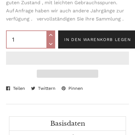
guten Zustand , mit leichten Gebrauchsspuren.
Auf Anfrage haben wir auch andere Jahrgänge zur
verfügung . vervollständigen Sie ihre Sammlung .
IN DEN WARENKORB LEGEN
Auf
Auf
Auf
Produkt
Teilen
Twittern
Pinnen
Facebook
Twitter
Pinterest
wird
teilen
twittern
pinnen
zum
Warenkorb
hinzugefügt
Basisdaten