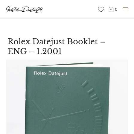
Direkt
0
zum
Inhalt
Rolex Datejust Booklet –
ENG – 1.2001