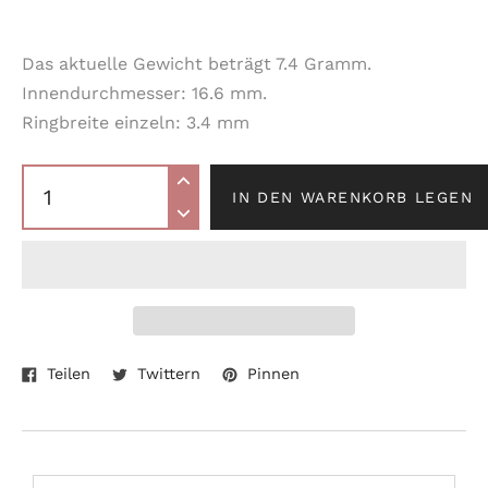
Das aktuelle Gewicht beträgt 7.4 Gramm.
Innendurchmesser: 16.6 mm.
Ringbreite einzeln: 3.4 mm
IN DEN WARENKORB LEGEN
Auf
Auf
Auf
Produkt
Teilen
Twittern
Pinnen
Facebook
Twitter
Pinterest
wird
teilen
twittern
pinnen
zum
Warenkorb