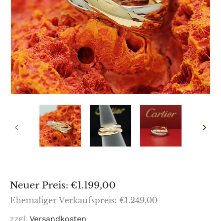
VORHERIGER
NÄCH
SCHIEBER
SCHI
Sonderpreis
Neuer Preis: €1.199,00
Normaler
Ehemaliger Verkaufspreis: €1.249,00
Preis
zzgl.
Versandkosten