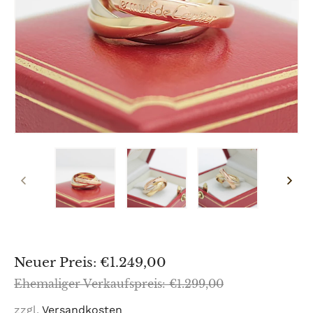
VORHERIGER
NÄCH
SCHIEBER
SCHI
Sonderpreis
Neuer Preis: €1.249,00
Normaler
Ehemaliger Verkaufspreis: €1.299,00
Preis
zzgl.
Versandkosten