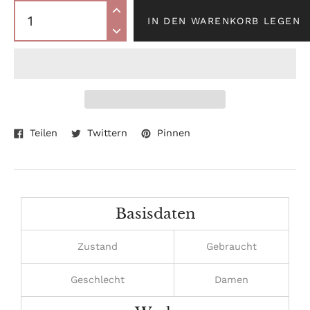
IN DEN WARENKORB LEGEN
Auf
Auf
Auf
Produkt
Teilen
Twittern
Pinnen
Facebook
Twitter
Pinterest
wird
teilen
twittern
pinnen
zum
Warenkorb
hinzugefügt
Basisdaten
Zustand
Gebraucht
Geschlecht
Damen