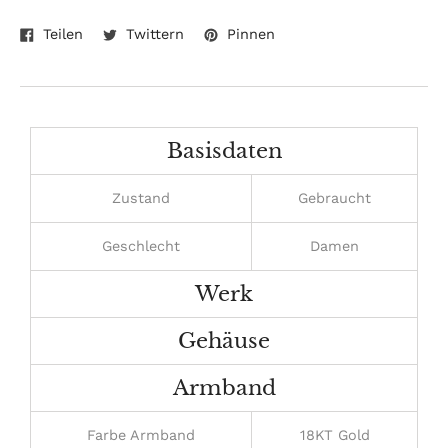
Auf
Auf
Auf
Produkt
Teilen
Twittern
Pinnen
Facebook
Twitter
Pinterest
wird
teilen
twittern
pinnen
zum
Warenkorb
hinzugefügt
Basisdaten
Zustand
Gebraucht
Geschlecht
Damen
Werk
Gehäuse
Armband
Farbe Armband
18KT Gold