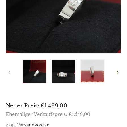
VORHERIGER
NÄCH
SCHIEBER
SCHI
Sonderpreis
Neuer Preis: €1.499,00
Normaler
Ehemaliger Verkaufspreis: €1.549,00
Preis
zzgl.
Versandkosten